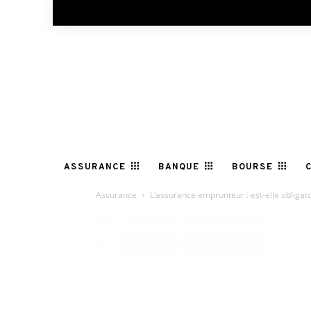
ASSURANCE
BANQUE
BOURSE
Assurance
L’assurance emprunteur : est-elle obligato