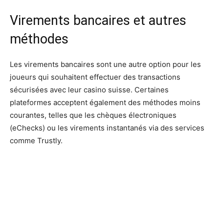
Virements bancaires et autres
méthodes
Les virements bancaires sont une autre option pour les
joueurs qui souhaitent effectuer des transactions
sécurisées avec leur casino suisse. Certaines
plateformes acceptent également des méthodes moins
courantes, telles que les chèques électroniques
(eChecks) ou les virements instantanés via des services
comme Trustly.