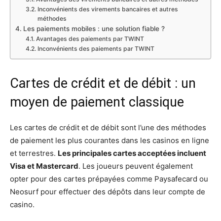
Inconvénients des virements bancaires et autres
méthodes
Les paiements mobiles : une solution fiable ?
Avantages des paiements par TWINT
Inconvénients des paiements par TWINT
Cartes de crédit et de débit : un
moyen de paiement classique
Les cartes de crédit et de débit sont l’une des méthodes
de paiement les plus courantes dans les casinos en ligne
et terrestres.
Les principales cartes acceptées incluent
Visa et Mastercard
. Les joueurs peuvent également
opter pour des cartes prépayées comme Paysafecard ou
Neosurf pour effectuer des dépôts dans leur compte de
casino.