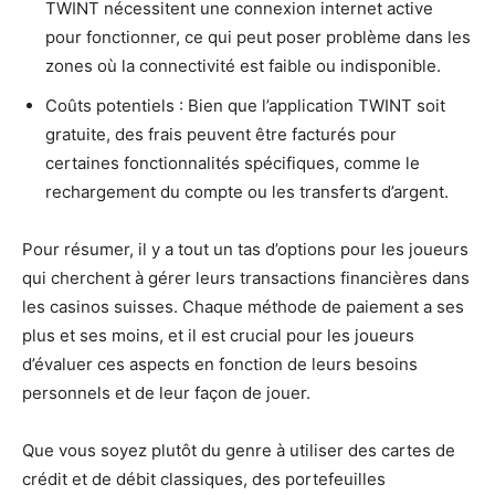
TWINT nécessitent une connexion internet active
pour fonctionner, ce qui peut poser problème dans les
zones où la connectivité est faible ou indisponible.
Coûts potentiels : Bien que l’application TWINT soit
gratuite, des frais peuvent être facturés pour
certaines fonctionnalités spécifiques, comme le
rechargement du compte ou les transferts d’argent.
Pour résumer, il y a tout un tas d’options pour les joueurs
qui cherchent à gérer leurs transactions financières dans
les casinos suisses. Chaque méthode de paiement a ses
plus et ses moins, et il est crucial pour les joueurs
d’évaluer ces aspects en fonction de leurs besoins
personnels et de leur façon de jouer.
Que vous soyez plutôt du genre à utiliser des cartes de
crédit et de débit classiques, des portefeuilles