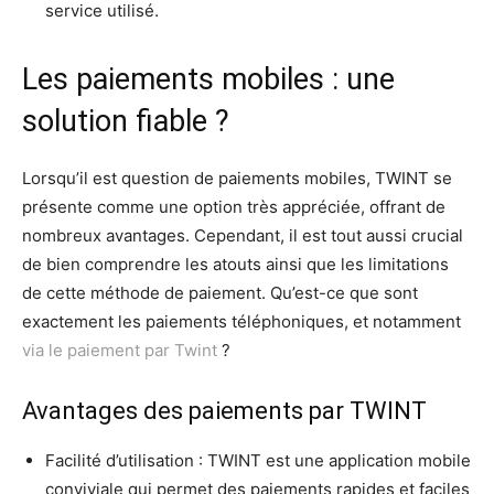
service utilisé.
Les paiements mobiles : une
solution fiable ?
Lorsqu’il est question de paiements mobiles, TWINT se
présente comme une option très appréciée, offrant de
nombreux avantages. Cependant, il est tout aussi crucial
de bien comprendre les atouts ainsi que les limitations
de cette méthode de paiement. Qu’est-ce que sont
exactement les paiements téléphoniques, et notamment
via le paiement par Twint
?
Avantages des paiements par TWINT
Facilité d’utilisation : TWINT est une application mobile
conviviale qui permet des paiements rapides et faciles