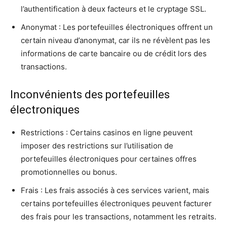
l’authentification à deux facteurs et le cryptage SSL.
Anonymat : Les portefeuilles électroniques offrent un
certain niveau d’anonymat, car ils ne révèlent pas les
informations de carte bancaire ou de crédit lors des
transactions.
Inconvénients des portefeuilles
électroniques
Restrictions : Certains casinos en ligne peuvent
imposer des restrictions sur l’utilisation de
portefeuilles électroniques pour certaines offres
promotionnelles ou bonus.
Frais : Les frais associés à ces services varient, mais
certains portefeuilles électroniques peuvent facturer
des frais pour les transactions, notamment les retraits.