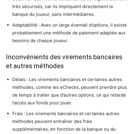
très sécurisés, car ils impliquent directement la
banque du joueur, sans intermédiaires.
Adaptabilité : Avec un large éventail d’options, il existe
probablement une méthode de paiement adaptée aux
besoins de chaque joueur.
Inconvénients des virements bancaires
et autres méthodes
Délais : Les virements bancaires et certaines autres
méthodes, comme les eChecks, peuvent prendre plus
de temps à traiter que d’autres options, ce qui retarde
l’accès aux fonds pour jouer.
Frais : Les virements bancaires et certaines autres
méthodes peuvent entraîner des frais
supplémentaires, en fonction de la banque ou du