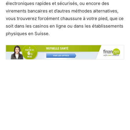
électroniques rapides et sécurisés, ou encore des
virements bancaires et d’autres méthodes alternatives,
vous trouverez forcément chaussure à votre pied, que ce
soit dans les casinos en ligne ou dans les établissements
physiques en Suisse.