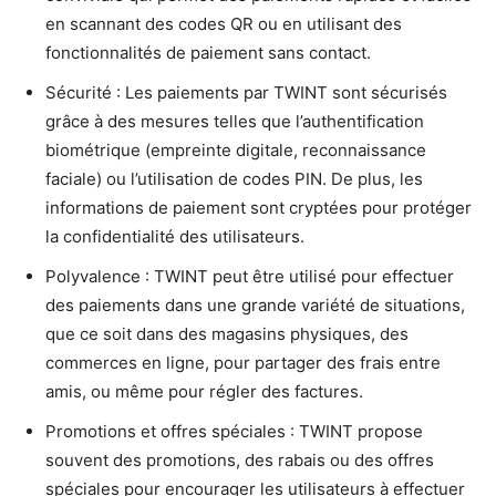
en scannant des codes QR ou en utilisant des
fonctionnalités de paiement sans contact.
Sécurité : Les paiements par TWINT sont sécurisés
grâce à des mesures telles que l’authentification
biométrique (empreinte digitale, reconnaissance
faciale) ou l’utilisation de codes PIN. De plus, les
informations de paiement sont cryptées pour protéger
la confidentialité des utilisateurs.
Polyvalence : TWINT peut être utilisé pour effectuer
des paiements dans une grande variété de situations,
que ce soit dans des magasins physiques, des
commerces en ligne, pour partager des frais entre
amis, ou même pour régler des factures.
Promotions et offres spéciales : TWINT propose
souvent des promotions, des rabais ou des offres
spéciales pour encourager les utilisateurs à effectuer