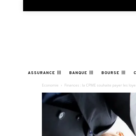
ASSURANCE
BANQUE
BOURSE
Economie
Finances : la CPME souhaite payer les loy