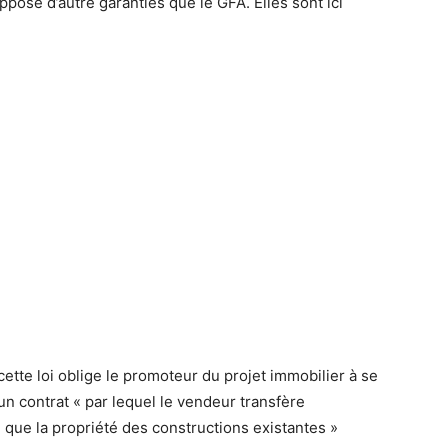
pose d’autre garanties que le GFA. Elles sont ici
cette loi oblige le promoteur du projet immobilier à se
 un contrat « par lequel le vendeur transfère
 que la propriété des constructions existantes »